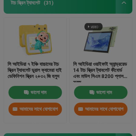
টাচ স্ক্রিন ট্যাবলেট
(31)
VR প্রদর্শন
আমাদের সম্পর্কে
কারখানা ভ্রমণ
সি আইডিয়া ৭ ইঞ্চি বাচ্চাদের টাচ
সি আইডিয়া ওয়াইফাই অ্যান্ড্রয়েড
স্ক্রিন ট্যাবলেট ডুয়াল ক্যামেরা হাই
14 টাচ স্ক্রিন ট্যাবলেট কীবোর্ড
মান নিয়ন্ত্রণ
ডেফিনিশন স্ক্রিন ২+৩২ জি হলুদ
এবং মাউস সিএম 8200 প্লাস
সবুজ
ভালো দাম
ভালো দাম
আমাদের সাথে যোগাযোগ করুন
আমাদের সাথে যোগাযোগ
আমাদের সাথে যোগাযোগ
খবর
করুন
করুন
উদ্ধৃতির জন্য আবেদন