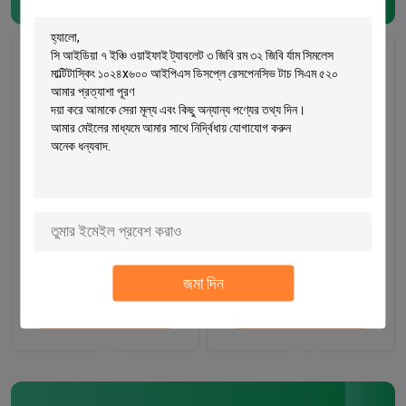
সি আইডিয়া অ্যান্ড্রয়েড ১৪
সি আইডিয়া 10.1 ইঞ্চি
এফএইচডি স্ক্রিন ট্যাবলেট
আইপিএস স্ক্রিন শিক্ষামূলক স্মার্ট
৮+১২৮ জিবি ১১ ইঞ্চি ট্যাবলেট
ট্যাবলেট পিসি শিক্ষার্থীদের জন্য
পিসি
কীবোর্ড সিএম 8300 প্লাস সহ
ভালো দাম
ভালো দাম
জমা দিন
বাড়ি
আমাদের সাথে যোগাযোগ
আমাদের সাথে যোগাযোগ
পণ্য
করুন
করুন
ভিডিও