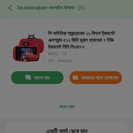
7in kidstablet অনলাইন উত্পাদন
(1)
সি আইডিয়া অ্যান্ড্রয়েড ১২ কিডস ট্যাবলেট
এক্সপ্যান্ড ৫১২ জিবি ডুয়াল ক্যামেরা ৭ ইঞ্চি
ট্যাবলেট পিসি সিএম৭৭
MOQ：10
মূল্য：enquiry
ভালো দাম
আমাদের সাথে যোগাযোগ
করুন
আরো দেখুন
একটি বার্তা রেখে যান