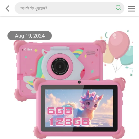
Aug 19, 2024