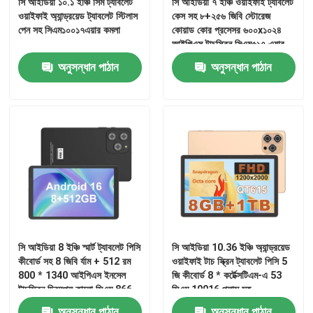
সি আইডিয়া ১০.১ ইঞ্চি সিম ট্যাবলেট
সি আইডিয়া ৭ ইঞ্চি ওয়াইফাই ট্যাবলেট
ওয়াইফাই অ্যান্ড্রয়েড ট্যাবলেট স্টিলাস
কেস সহ ৮+২৫৬ জিবি স্টোরেজ
পেন সহ সিএম১০০১৭এয়ার কমলা
কোয়াড কোর প্রসেসর ৬০০x১০২৪
অ্যান্ড্রয়েড ট্যাবলেট পিসি
আইপিএস টাচস্ক্রিন সিএম৫১৭ এয়ার
অনুসন্ধান পাঠান
অনুসন্ধান পাঠান
স্মার্ট ট্যাবলেট পিসি
টাচ স্ক্রিন ট্যাবলেট
ট্যাবলেট কিডস্প্যাড
শিক্ষার্থীদের জন্য শিক্ষামূলক ট্যাবলেট
সি আইডিয়া 8 ইঞ্চি স্মার্ট ট্যাবলেট পিসি
সি আইডিয়া 10.36 ইঞ্চি অ্যান্ড্রয়েড
৭ ইঞ্চি ট্যাবলেট পিসি
কীবোর্ড সহ 8 জিবি র্যাম + 512 রম
ওয়াইফাই টাচ স্ক্রিন ট্যাবলেট পিসি 5
800 * 1340 আইপিএস ইনসেল
জি কীবোর্ড 8 * কর্টেক্সটিএম-এ 53
টাচস্ক্রিন ডিসপ্লে কালো সিএম 866
সিএম 10016 প্লাস সহ
8 ইঞ্চি ট্যাবলেট পিসি
অনুসন্ধান পাঠান
অনুসন্ধান পাঠান