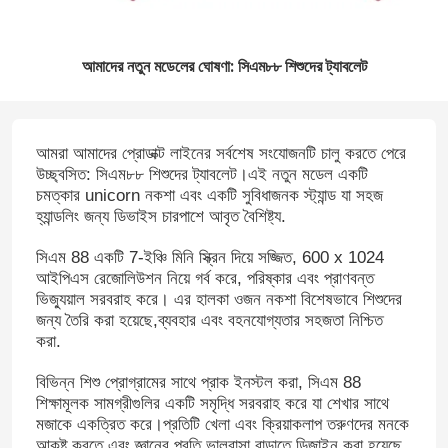
আমাদের নতুন মডেলের ঘোষণা: সিএম৮৮ শিশুদের ট্যাবলেট
আমরা আমাদের প্রোডাক্ট লাইনের সর্বশেষ সংযোজনটি চালু করতে পেরে
উচ্ছ্বসিত: সিএম৮৮ শিশুদের ট্যাবলেট।এই নতুন মডেল একটি
চমত্কার unicorn নকশা এবং একটি সুবিধাজনক স্ট্যান্ড যা সহজ
হ্যান্ডলিং জন্য ডিভাইস চারপাশে আবৃত বৈশিষ্ট্য.
সিএম 88 একটি 7-ইঞ্চি মিনি স্ক্রিন দিয়ে সজ্জিত, 600 x 1024
আইপিএস রেজোলিউশন নিয়ে গর্ব করে, পরিষ্কার এবং প্রাণবন্ত
ভিজ্যুয়াল সরবরাহ করে। এর হালকা ওজন নকশা বিশেষভাবে শিশুদের
জন্য তৈরি করা হয়েছে,ব্যবহার এবং বহনযোগ্যতার সহজতা নিশ্চিত
করা.
বিভিন্ন শিশু প্রোগ্রামের সাথে প্রাক ইনস্টল করা, সিএম 88
শিক্ষামূলক সামগ্রীগুলির একটি সমৃদ্ধি সরবরাহ করে যা শেখার সাথে
মজাকে একত্রিত করে।প্রতিটি খেলা এবং ক্রিয়াকলাপ তরুণদের মনকে
আকৃষ্ট করতে এবং জ্ঞানের প্রতি ভালবাসা বাড়াতে ডিজাইন করা হয়েছে.