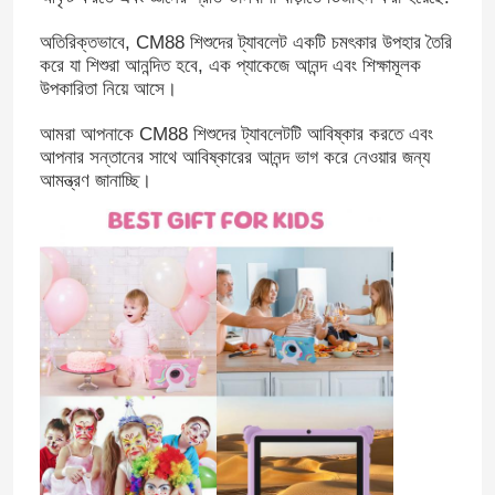
অতিরিক্তভাবে, CM88 শিশুদের ট্যাবলেট একটি চমৎকার উপহার তৈরি
করে যা শিশুরা আনন্দিত হবে, এক প্যাকেজে আনন্দ এবং শিক্ষামূলক
উপকারিতা নিয়ে আসে।
আমরা আপনাকে CM88 শিশুদের ট্যাবলেটটি আবিষ্কার করতে এবং
আপনার সন্তানের সাথে আবিষ্কারের আনন্দ ভাগ করে নেওয়ার জন্য
আমন্ত্রণ জানাচ্ছি।