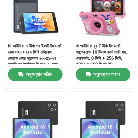
সি আইডিয়া ৭ ইঞ্চি ওয়াইফাই ট্যাবলেট
সি আইডিয়া যুব 7 ইঞ্চি ট্যাবলেট
কেস সহ ৮+২৫৬ জিবি স্টোরেজ
অ্যান্ড্রয়েড 16 টিএফ কার্ড স্লট সহ,
কোয়াড কোর প্রসেসর ৬০০x১০২৪
ওয়াইফাই, 8 জিবি + 256 জিবি,
আইপিএস টাচস্ক্রিন সিএম৫১৭ এয়ার
1024 * 600 সিএম 89
অনুসন্ধান পাঠান
অনুসন্ধান পাঠান
বাড়ি
পণ্য
ভিডিও