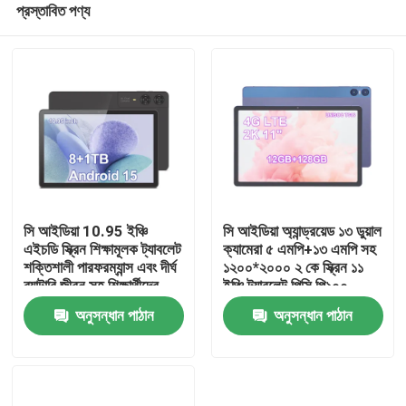
প্রস্তাবিত পণ্য
সি আইডিয়া 10.95 ইঞ্চি
সি আইডিয়া অ্যান্ড্রয়েড ১৩ ডুয়াল
এইচডি স্ক্রিন শিক্ষামূলক ট্যাবলেট
ক্যামেরা ৫ এমপি+১৩ এমপি সহ
শক্তিশালী পারফরম্যান্স এবং দীর্ঘ
১২০০*২০০০ ২ কে স্ক্রিন ১১
ব্যাটারি জীবন সহ শিক্ষার্থীদের
ইঞ্চি ট্যাবলেট পিসি পি১০০
বাড়ি
জন্য
অনুসন্ধান পাঠান
অনুসন্ধান পাঠান
পণ্য
ভিডিও