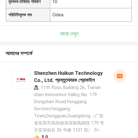
ন্যূনতম চাহিদার পরিমাণ
10
পরিচিতিমুলক নাম
Cidea
আরো দেখুন
আমাদের সম্পর্কে
Shenzhen Huikun Technology
Co., Ltd. প্রস্তুতকারক প্রোফাইল
11th floor, Building 26, Tianan
shen Innovation Valley, No. 179
Dongshen Road Fenggang
Section,Fenggang
Town,Dongguan,Guangdong（广东
省东莞市凤岗镇东深路凤岗段 179 号
天安深创谷 26 号楼 1101 室） ,চীন
5.0