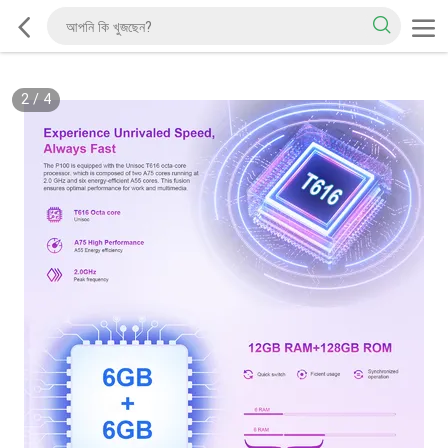
2
/
4