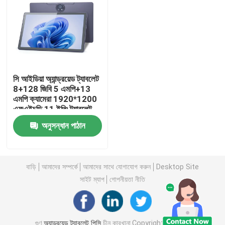
VR প্রদর্শন
আমাদের সম্পর্কে
সি আইডিয়া অ্যান্ড্রয়েড ট্যাবলেট
8+128 জিবি 5 এমপি+13
কারখানা ভ্রমণ
এমপি ক্যামেরা 1920*1200
এফএইচডি 11 ইঞ্চি ট্যাবলেট
পিসি পি1300
মান নিয়ন্ত্রণ
অনুসন্ধান পাঠান
আমাদের সাথে যোগাযোগ করুন
বাড়ি
আমাদের সম্পর্কে
আমাদের সাথে যোগাযোগ করুন
Desktop Site
সাইট ম্যাপ
গোপনীয়তা নীতি
খবর
উদ্ধৃতির জন্য আবেদন
গুণ
অ্যান্ড্রয়েড ট্যাবলেট পিসি
চীন কারখানা.Copyright © 2026