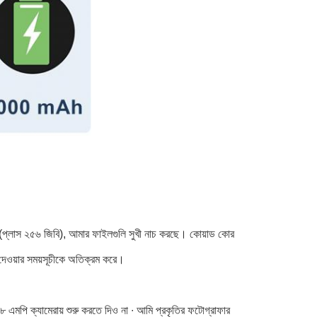
 রম (প্লাস ২৫৬ জিবি), আমার ফাইলগুলি সুখী নাচ করছে। কোয়াড কোর
দেওয়ার সময়সূচীকে অতিক্রম করে।
পি ক্যামেরায় শুরু করতে দিও না ∙ আমি প্রকৃতির ফটোগ্রাফার