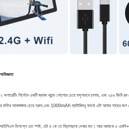
 অভিজ্ঞতা
ড ১২ অপারেটিং সিস্টেম একটি জ্যাজ ব্যান্ড সোলোর চেয়ে মসৃণভাবে চালায়, এবং ২৫৬ জিবি
 কফির আকাঙ্ক্ষার চেয়ে দ্রুত,এবং 1000mAh ব্যাটারিশুধু বলবো এটা আমার গাছের জল 
পিএস ডিসপ্লে এত স্পষ্ট, এটা ৪ কে তে বিড়ালছানা দেখার মত। আর আমাকে ৫ এমপি+৮ এম