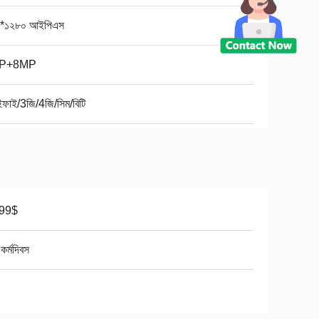
*১২৮০ আইপিএস
P+8MP
ইফাই/3জি/4জি/সিম/বিটি
.99$
কর্মদিবস