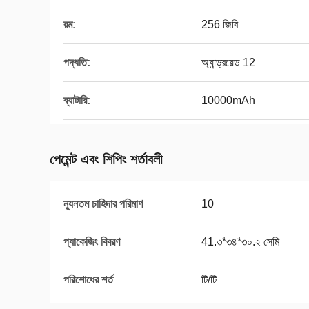
রম:
256 জিবি
পদ্ধতি:
অ্যান্ড্রয়েড 12
ব্যাটারি:
10000mAh
পেমেন্ট এবং শিপিং শর্তাবলী
ন্যূনতম চাহিদার পরিমাণ
10
প্যাকেজিং বিবরণ
41.৩*৩৪*৩০.২ সেমি
পরিশোধের শর্ত
টি/টি