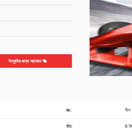
উদ্ধৃতির জন্য আবেদন
রঙ:
নীল
র্যাম:
6 জি