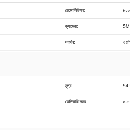
রেজোলিউশন:
৮০০
ক্যামেরা:
5M
সমর্থন:
ওয়া
মূল্য
54
ডেলিভারি সময়
৫-৮ 