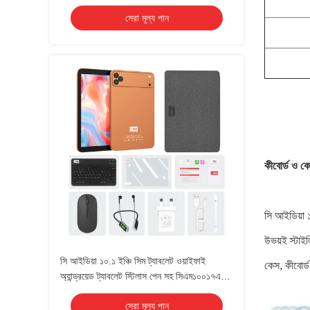
এয়ার কালো
সেরা মূল্য পান
কীবোর্ড ও ক
সি আইডিয়া ১
উভয়ই স্টাইল
সি আইডিয়া ১০.১ ইঞ্চি সিম ট্যাবলেট ওয়াইফাই
কেস, কীবোর্ড
অ্যান্ড্রয়েড ট্যাবলেট স্টিলাস পেন সহ সিএম১০০১৭এয়ার
কমলা
সেরা মূল্য পান