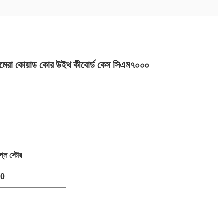
্যামেরা কোয়াড কোর উইথ কীবোর্ড কেস সিএম৭০০০
্লে স্টোর
।0