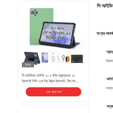
সি আইডিয়
পণ্যের আকর্
অ্যান
ট্যা
ভিডিও
সি আইডিয়া লেটেস্ট ১০.৫ ইঞ্চি অ্যান্ড্রয়েড ১৪
অতিরি
ট্যাবলেট পিসি ২কে টাচ স্ক্রিন ট্যাবলেট, সিম সহ
CM10500 প্লাস সবুজ
শুনতে
সেরা মূল্য পান
আনুষা