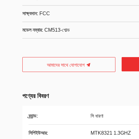
সাক্ষ্যদান:
FCC
মডেল নম্বার:
CM513-গোল্ড
আমাদের সাথে যোগাযোগ
পণ্যের বিবরণ
ব্র্যান্ড:
সি ধারণা
সিপিইউআর:
MTK8321 1.3GHZ