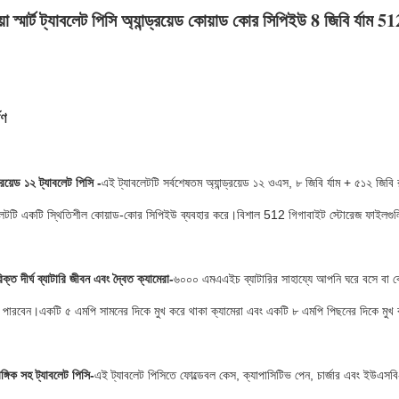
া স্মার্ট ট্যাবলেট পিসি অ্যান্ড্রয়েড কোয়াড কোর সিপিইউ 8 জিবি র্
ষণ
্ড্রয়েড ১২ ট্যাবলেট পিসি -
এই ট্যাবলেটটি সর্বশেষতম অ্যান্ড্রয়েড ১২ ওএস, ৮ জিবি র্যাম + ৫১২ জিব
বলেটটি একটি স্থিতিশীল কোয়াড-কোর সিপিইউ ব্যবহার করে।বিশাল 512 গিগাবাইট স্টোরেজ ফাইলগ
ক্ত দীর্ঘ ব্যাটারি জীবন এবং দ্বৈত ক্যামেরা-
৬০০০ এমএএইচ ব্যাটারির সাহায্যে আপনি ঘরে বসে বা ক
 পারবেন।একটি ৫ এমপি সামনের দিকে মুখ করে থাকা ক্যামেরা এবং একটি ৮ এমপি পিছনের দিকে মুখ ক
ঙ্গিক সহ ট্যাবলেট পিসি-
এই ট্যাবলেট পিসিতে ফোল্ডেবল কেস, ক্যাপাসিটিভ পেন, চার্জার এবং ইউএস