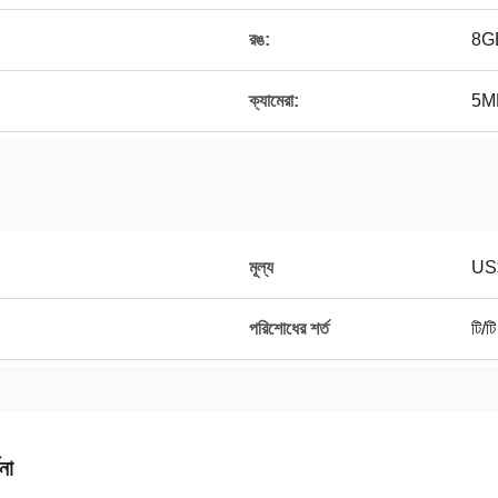
রঙ:
8G
ক্যামেরা:
5M
মূল্য
US
পরিশোধের শর্ত
টি/টি
না