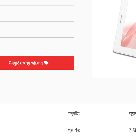
উদ্ধৃতির জন্য আবেদন
পদ্ধতি:
অ্যা
প্রদর্শন:
7 ই