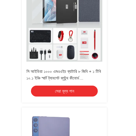
সি আইডিয়া ১০০০ এমএএইচ ব্যাটারি ৮ জিবি + ১ টিবি
১০.১ ইঞ্চি স্মার্ট ট্যাবলেট ব্লুটুথ কীবোর্ড
সিএম৮৮০০প্লাস সহ
সেরা মূল্য পান