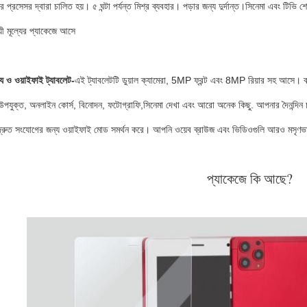
র প্রসেসর দ্বারা চালিত হয়। ৫ ঘন্টা পর্যন্ত মিশ্র ব্যবহার। পড়ার জন্য দুর্দান্ত।সিনেমা এবং টি
য়ী মূল্যের প্যাকেজে আসে
্ট্য ও ওয়াইফাই ট্যাবলেট-
এই ট্যাবলেটটি ডুয়াল ক্যামেরা, 5MP ফ্রন্ট এবং 8MP রিয়ার সহ আসে। 
 উপযুক্ত, অনলাইন কোর্স, বিনোদন, ফটোগ্রাফি,সিনেমা দেখা এবং আরো অনেক কিছু. আপনার দৈনন্দি
দ্রুত সংযোগের জন্য ওয়াইফাই মোড সমর্থন করে। আপনি ওয়েব ব্রাউজ এবং ভিডিওগুলি আরও মসৃণভ
প্যাকেজে কি আছে?