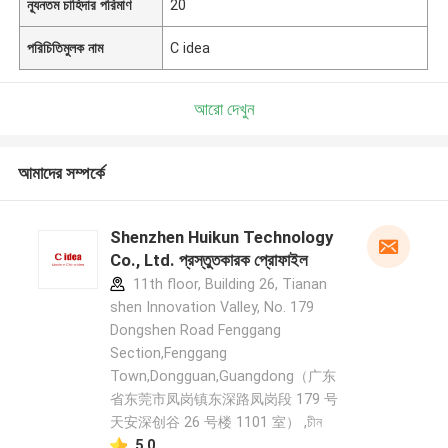
ন্যূনতম চাহিদার পরিমাণ
20
পরিচিতিমুলক নাম
C idea
আরো দেখুন
আমাদের সম্পর্কে
Shenzhen Huikun Technology
Co., Ltd. প্রস্তুতকারক প্রোফাইল
11th floor, Building 26, Tianan
shen Innovation Valley, No. 179
Dongshen Road Fenggang
Section,Fenggang
Town,Dongguan,Guangdong（广东
省东莞市凤岗镇东深路凤岗段 179 号
天安深创谷 26 号楼 1101 室） ,চীন
5.0