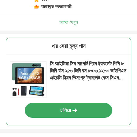
যাচাইকৃত সরবরাহকারী
আরো দেখুন
এর সেরা মূল্য পান
সি আইডিয়া সিম সাপোর্ট গ্রিন ট্যাবলেট পিসি ৮
জিবি র্যাম ২৫৬ জিবি রম ৮০০x১২৮০ আইপিএস
এইচডি স্ক্রিন ডিসপ্লে ট্যাবলেট কেস সিএম
৮৩৫ সহ
চালিয়ে