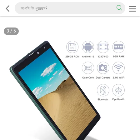
3
/
5