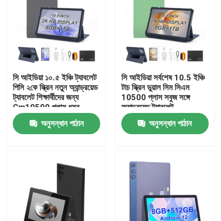
VR প্রদর্শন
আমাদের সম্পর্কে
সি আইডিয়া ১০.৫ ইঞ্চি ট্যাবলেট
সি আইডিয়া সর্বশেষ 10.5 ইঞ্চি
পিসি ২কে স্ক্রিন নতুন অ্যান্ড্রয়েড
টাচ স্ক্রিন ডুয়াল সিম সিএম
কারখানা ভ্রমণ
ট্যাবলেট শিক্ষার্থীদের জন্য
10500 প্লাস সবুজ সঙ্গে
Cm10500 প্লাস ধূসর
অ্যান্ড্রয়েড ট্যাবলেট
মান নিয়ন্ত্রণ
অনুসন্ধান পাঠান
অনুসন্ধান পাঠান
আমাদের সাথে যোগাযোগ করুন
খবর
উদ্ধৃতির জন্য আবেদন