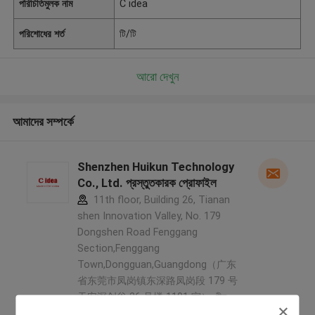
পরিচিতিমুলক নাম
C idea
পরিশোধের শর্ত
টি/টি
আরো দেখুন
আমাদের সম্পর্কে
Shenzhen Huikun Technology
Co., Ltd. প্রস্তুতকারক প্রোফাইল
11th floor, Building 26, Tianan
shen Innovation Valley, No. 179
Dongshen Road Fenggang
Section,Fenggang
Town,Dongguan,Guangdong（广东
省东莞市凤岗镇东深路凤岗段 179 号
天安深创谷 26 号楼 1101 室） ,চীন
5.0