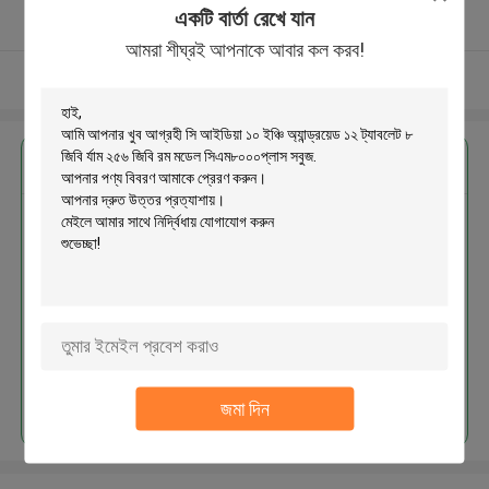
একটি বার্তা রেখে যান
যাচাইকৃত সরবরাহকারী
আমরা শীঘ্রই আপনাকে আবার কল করব!
আরো দেখুন
এর সেরা মূল্য পান
সি আইডিয়া ১০ ইঞ্চি অ্যান্ড্রয়েড ১২ ট্যাবলেট ৮
জিবি র্যাম ২৫৬ জিবি রম মডেল
সিএম৮০০০প্লাস সবুজ
চালিয়ে
জমা দিন