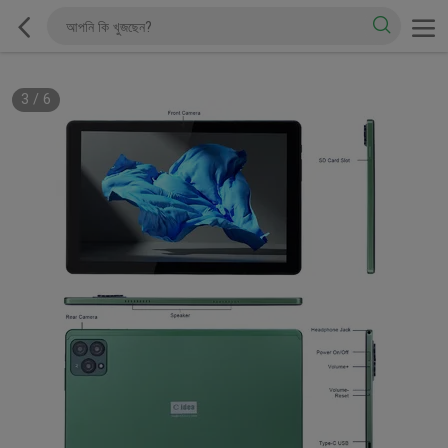
3
/
6