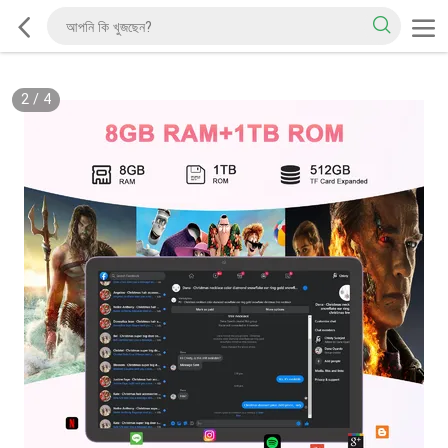
3
/
4