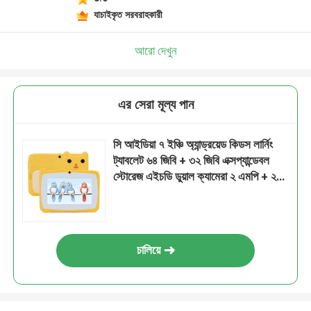
যাচাইকৃত সরবরাহকারী
আরো দেখুন
এর সেরা মূল্য পান
সি আইডিয়া ৭ ইঞ্চি অ্যান্ড্রয়েড কিডস লার্নিং
ট্যাবলেট ৬৪ জিবি + ৩২ জিবি এক্সপ্যান্ডেবল
স্টোরেজ এইচডি ডুয়াল ক্যামেরা ২ এমপি + ২
এমপি সিএম৮০ হলুদ
চালিয়ে