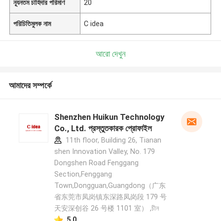
ন্যূনতম চাহিদার পরিমাণ
20
পরিচিতিমুলক নাম
C idea
আরো দেখুন
আমাদের সম্পর্কে
Shenzhen Huikun Technology
Co., Ltd. প্রস্তুতকারক প্রোফাইল
11th floor, Building 26, Tianan
shen Innovation Valley, No. 179
Dongshen Road Fenggang
Section,Fenggang
Town,Dongguan,Guangdong（广东
省东莞市凤岗镇东深路凤岗段 179 号
天安深创谷 26 号楼 1101 室） ,চীন
5.0