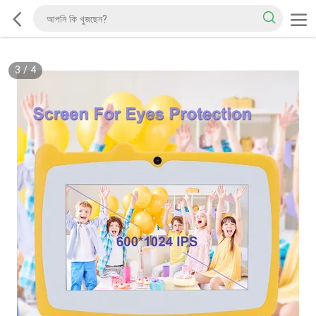
3
/
4