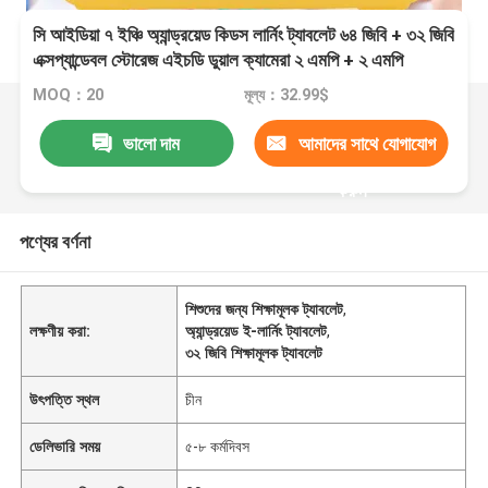
সি আইডিয়া ৭ ইঞ্চি অ্যান্ড্রয়েড কিডস লার্নিং ট্যাবলেট ৬৪ জিবি + ৩২ জিবি
এক্সপ্যান্ডেবল স্টোরেজ এইচডি ডুয়াল ক্যামেরা ২ এমপি + ২ এমপি
সিএম৮০ হলুদ
MOQ：20
মূল্য：32.99$
ভালো দাম
আমাদের সাথে যোগাযোগ
করুন
পণ্যের বর্ণনা
শিশুদের জন্য শিক্ষামূলক ট্যাবলেট
,
লক্ষণীয় করা:
অ্যান্ড্রয়েড ই-লার্নিং ট্যাবলেট
,
৩২ জিবি শিক্ষামূলক ট্যাবলেট
উৎপত্তি স্থল
চীন
ডেলিভারি সময়
৫-৮ কর্মদিবস